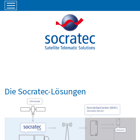
Zur Navigation springen
Zum Hauptinhalt springen
Die Socratec-Lösungen